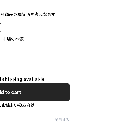
点から商品の現経済を考えなおす
本
本
て 市場の本源
l shipping available
d to cart
にお住まいの方向け
通報する