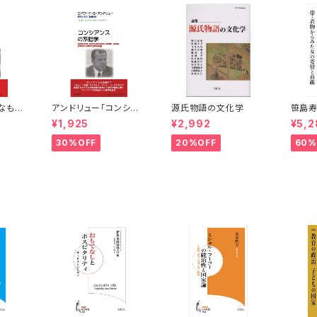
なもの
アンドリュー「コンシア
源氏物語の文化学
笹島寿
ンスの系譜学」
みた女
¥1,925
¥2,992
¥5,2
30%OFF
20%OFF
60%