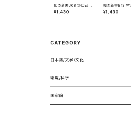
知の新書J08 野口武彦
知の新書B13 
「言葉と声音：小説言語
「ホスピタリティ
¥1,430
¥1,430
ことはじめ」
メント」
CATEGORY
日本語/文学/文化
環境/科学
教育・医療
国家論