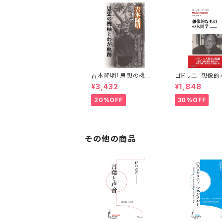
吉本隆明「思想の機軸
ゴドリエ「想像的
とわが軌跡」
の人間学」
¥3,432
¥1,848
20%OFF
30%OFF
その他の商品