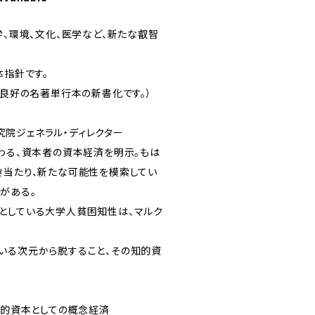
学、環境、文化、医学など、新たな叡智
体指針です。
き良好の名著単行本の新書化です。）
院ジェネラル・ディレクター
代わる、資本者の資本経済を明示。もは
き当たり、新たな可能性を模索してい
がある。
としている大学人貧困知性は、マルク
いる次元から脱すること、その知的資
知的資本としての概念経済