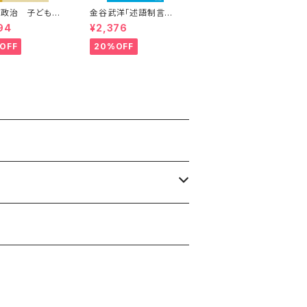
の政治 子どもの
金谷武洋「述語制言語
の日本語と日本文化」
94
¥2,376
OFF
20%OFF