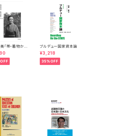
美「帯・着物から
ブルデュー国家資本論
の姿情と曲線」
80
¥3,218
OFF
35%OFF