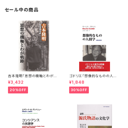
セール中の商品
吉本隆明「思想の機軸とわが軌
ゴドリエ「想像的なものの人間
跡」
学」
¥3,432
¥1,848
20%OFF
30%OFF