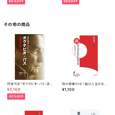
60%OFF
35%OFF
その他の商品
阿波弓夫「オクタビオ・パス：迷
知の新書008 「歯は人生を左右
路と帰還」
する」
¥3,168
¥1,100
40%OFF