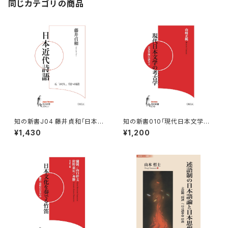
同じカテゴリの商品
知の新書J04 藤井貞和「日本近
知の新書010「現代日本文学の
代詩語」
考古学」
¥1,430
¥1,200