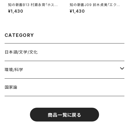
知の新書B13 村瀬永育「ホスピ
知の新書J09 鈴木貞美「エクリ
タリティ・マネジメント」
チュールへ１：明治期「言文一
¥1,430
¥1,430
致」神話解体 三遊亭円朝考」
CATEGORY
日本語/文学/文化
環境/科学
教育・医療
国家論
商品一覧に戻る