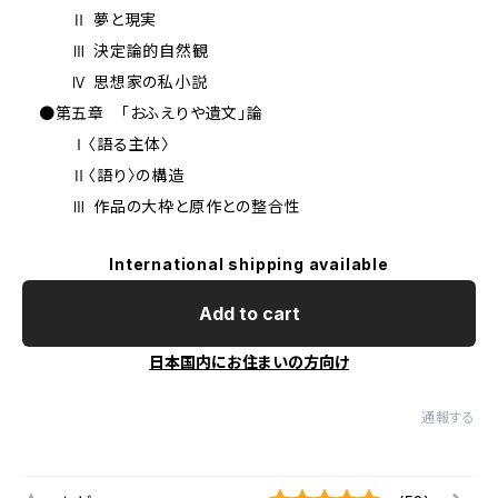
Ⅱ 夢と現実
Ⅲ 決定論的自然観
Ⅳ 思想家の私小説
●第五章 ｢おふえりや遺文｣論
Ⅰ〈語る主体〉
Ⅱ〈語り〉の構造
Ⅲ 作品の大枠と原作との整合性
International shipping available
Add to cart
日本国内にお住まいの方向け
通報する