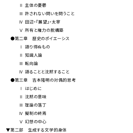
Ⅱ 主体の憂鬱
Ⅲ 許されない問いを問うこと
Ⅳ 田辺・『展望』・太宰
Ⅴ 所有と権力の脱構築
●第二章 歴史のポイエーシス
Ⅰ 語り得ぬもの
Ⅱ 知識人論
Ⅲ 転向論
Ⅳ 語ることと沈黙すること
●第三章 吉本隆明の対偶的思考
Ⅰ はじめに
Ⅱ 沈黙の意味
Ⅲ 理論の落丁
Ⅳ 擬制の終焉
Ⅴ 幻想の中心
▼第二部 生成する文学的身体