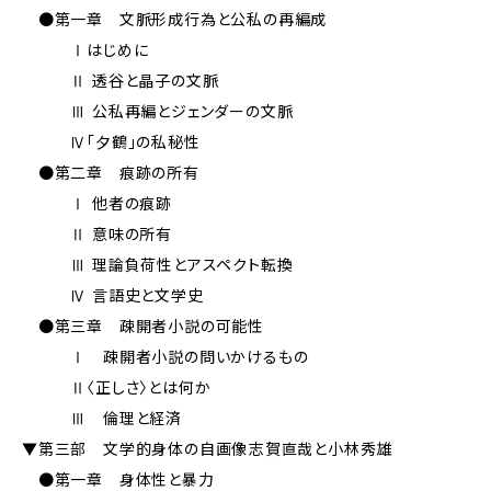
●第一章 文脈形成行為と公私の再編成
Ⅰはじめに
Ⅱ 透谷と晶子の文脈
Ⅲ 公私再編とジェンダーの文脈
Ⅳ「夕鶴」の私秘性
●第二章 痕跡の所有
Ⅰ 他者の痕跡
Ⅱ 意味の所有
Ⅲ 理論負荷性とアスペクト転換
Ⅳ 言語史と文学史
●第三章 疎開者小説の可能性
Ⅰ 疎開者小説の問いかけるもの
Ⅱ〈正しさ〉とは何か
Ⅲ 倫理と経済
▼第三部 文学的身体の自画像――志賀直哉と小林秀雄
●第一章 身体性と暴力