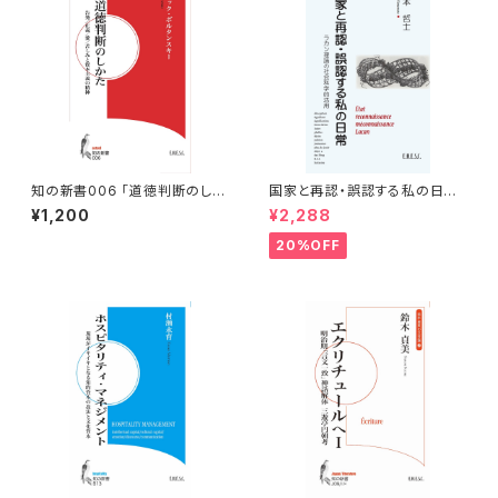
知の新書006 「道徳判断のしか
国家と再認・誤認する私の日常：
た」
ラカン理論の社会科学的活用
¥1,200
¥2,288
20%OFF