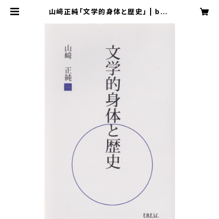
山﨑正純「文学的身体と歴史」 | boo
kEHESC