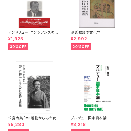
アンドリュー「コンシアンスの系
源氏物語の文化学
譜学」
¥1,925
¥2,992
30%OFF
20%OFF
笹島寿美「帯・着物からみた女の
ブルデュー国家資本論
姿情と曲線」
¥5,280
¥3,218