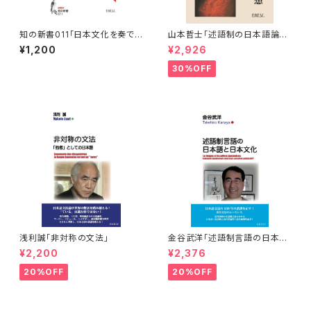
知の新書011「日本文化を奏でる
山本哲士「述語制の日本語論と
竹笛：篠笛・真笛の日本の音」
日本思想」
¥1,200
¥2,926
30%OFF
浅利誠「非対称の文法」
金谷武洋「述語制言語の日本語
と日本文化」
¥2,200
¥2,376
20%OFF
20%OFF