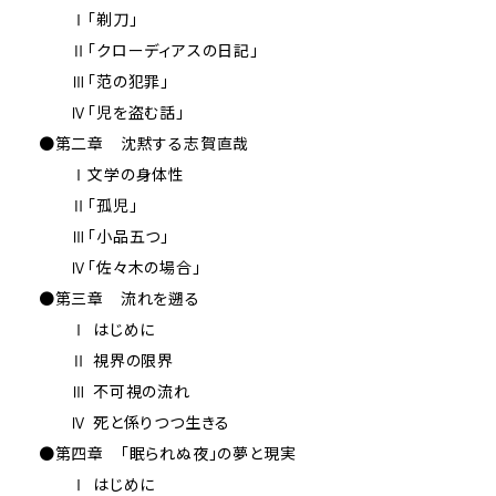
Ⅰ「剃刀」
Ⅱ「クローディアスの日記」
Ⅲ「范の犯罪」
Ⅳ「児を盗む話」
●第二章 沈黙する志賀直哉
Ⅰ文学の身体性
Ⅱ「孤児｣
Ⅲ「小品五つ｣
Ⅳ「佐々木の場合｣
●第三章 流れを遡る
Ⅰ はじめに
Ⅱ 視界の限界
Ⅲ 不可視の流れ
Ⅳ 死と係りつつ生きる
●第四章 ｢眠られぬ夜」の夢と現実
Ⅰ はじめに