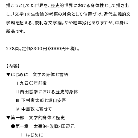
描こうとしてた世界を、歴史的世界における身体性として描き出
し、「文学」を生命論的考察の対象として位置づけ、近代主義的文
学館を超える、鋭利な文学論。やや経年劣化ありますが、中身は
新品です。
278頁。定価3300円（3000円＋税）。
【内容】
▼はじめに 文学の身体と言語
Ⅰ九四〇年前後
Ⅱ西田哲学における歴史的身体
Ⅲ 下村寅太郎と坂口安吾
Ⅳ 中島敦に寄せて
▼第一部 文学的身体と歴史
●第一章 太宰治・敗戦・田辺元
Ⅰ はじめに