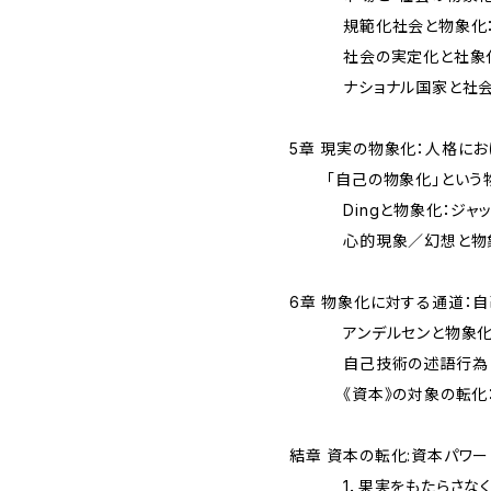
規範化社会と物象化：
社会の実定化と社象化
ナショナル国家と社会
5章 現実の物象化：人格に
「自己の物象化」という物
Dingと物象化：ジャッ
心的現象／幻想と物象
6章 物象化に対する通道：
アンデルセンと物象
自己技術の述語行為
《資本》の対象の転化：
結章 資本の転化:資本パワ
1．果実をもたらさなく