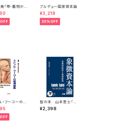
美「帯・着物から
ブルデュー国家資本論
の姿情と曲線」
80
¥3,218
OFF
35%OFF
ル・フーコーの思
智の本 山本哲士「象
系
徴資本論」 (資本論シリ
95
¥2,398
ーズC０5)
OFF