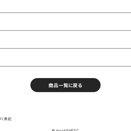
商品一覧に戻る
づく表記
© bookEHESC