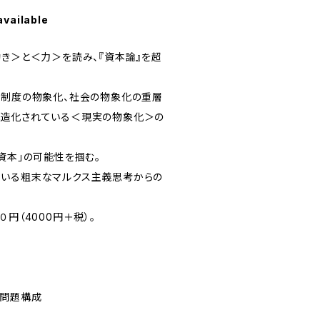
available
動き＞と＜力＞を読み、『資本論』を超
、制度の物象化、社会の物象化の重層
構造化されている＜現実の物象化＞の
資本」の可能性を掴む。
ている粗末なマルクス主義思考からの
円（4000円＋税）。
の問題構成