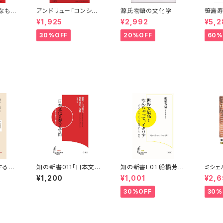
なもの
アンドリュー「コンシア
源氏物語の文化学
笹島寿
ンスの系譜学」
みた女
¥1,925
¥2,992
¥5,2
30%OFF
20%OFF
60%
する共
知の新書011「日本文化
知の新書E01 船橋芳信
ミシェ
家資本
を奏でる竹笛：篠笛・真
「世界で最高！ なんちゃ
考体
¥1,200
¥1,001
¥2,6
笛の日本の音」
って、イタリア：オペラ、
ファッション、料理、アー
30%OFF
30%
ト、歴史」