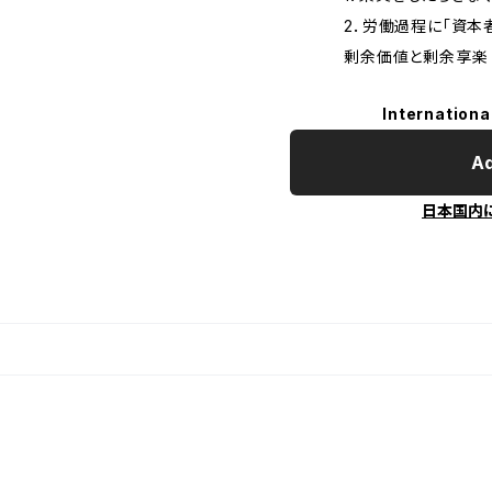
2．労働過程に「資本者
剰余価値と剰余享楽
Internationa
Ad
日本国内