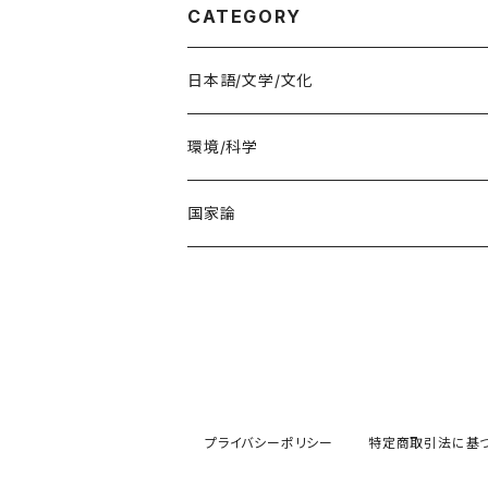
CATEGORY
日本語/文学/文化
環境/科学
教育・医療
国家論
プライバシーポリシー
特定商取引法に基