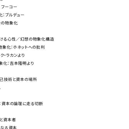
フーコー
：ブルデュー
の物象化
おける心性／幻想の物象化構造
象化：ホネットへの批判
ク・ラカンより
化：吉本隆明より
自己技術と資本の場所
化
資本の論理に走る切断
ーと資本者
なる資本