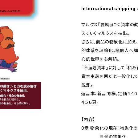
International shipping 
マルクス『要綱』に＜資本の
えていくマルクスを抽出。
さらに、商品の物象化に加え
的体系を理論化。諸個人へ
心的世界をも解読。
「不届き資本」に対して「和み
資本主義を悪だと一般化し
脱却。
返品本、新品同様。定価４４００
４５６頁。
【内容】
0章 物象化の現在：物象化
原発の物象化