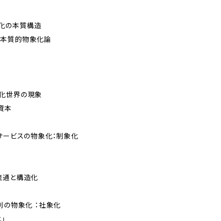
象化の本質構造
質的物象化論
世界の現象
資本
・サービスの物象化：制象化
通と構造化
則の物象化 ：社象化
」