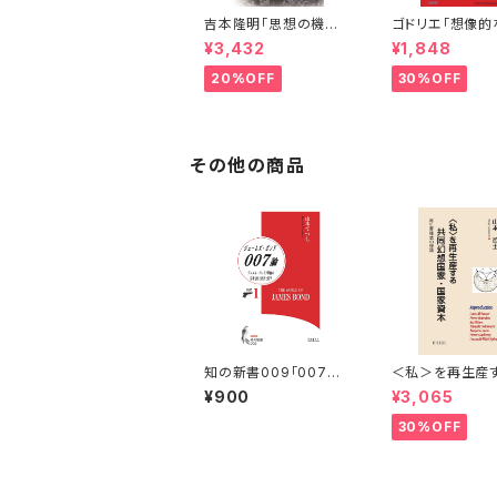
吉本隆明「思想の機軸
ゴドリエ「想像的
とわが軌跡」
の人間学」
¥3,432
¥1,848
20%OFF
30%OFF
その他の商品
知の新書009「007ジ
＜私＞を再生産
ェームズ・ボンド論：ダニ
同幻想国家・国
¥900
¥3,065
エル・クレイグ映画の精
神分析と経済と哲学」
30%OFF