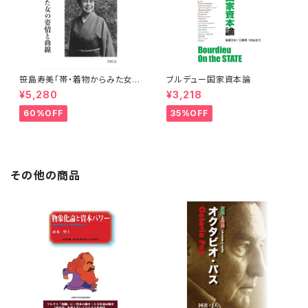
笹島寿美「帯・着物からみた女の
ブルデュー国家資本論
姿情と曲線」
¥5,280
¥3,218
60%OFF
35%OFF
その他の商品