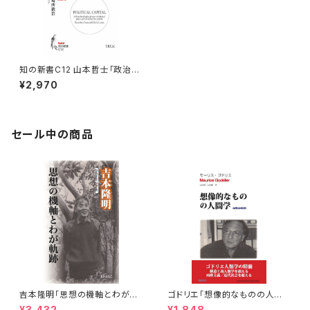
知の新書C12 山本哲士「政治資
本論」（資本論シリーズ）
¥2,970
セール中の商品
吉本隆明「思想の機軸とわが軌
ゴドリエ「想像的なものの人間
跡」
学」
¥3,432
¥1,848