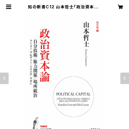
知の新書C12 山本哲士「政治資本論」
（資本論シリーズ） | bookEHESC