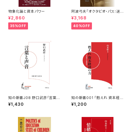
物象化論と資本パワー
阿波弓夫「オクタビオ・パス：迷
路と帰還」
¥2,860
¥3,168
35%OFF
40%OFF
知の新書J08 野口武彦「言葉と
知の新書001 「甦えれ 資本経済
声音：小説言語ことはじめ」
の力」
¥1,430
¥1,200