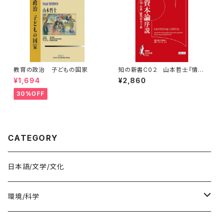
教育の政治 子どもの国家
知の新書C0２ 山本哲士『情緒
資本論序説』（資本論シリーズ）
¥1,694
¥2,860
30%OFF
CATEGORY
日本語/文学/文化
環境/科学