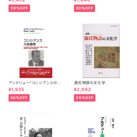
20%OFF
30%OFF
アンドリュー「コンシアンスの系
源氏物語の文化学
譜学」
¥1,925
¥2,992
30%OFF
20%OFF